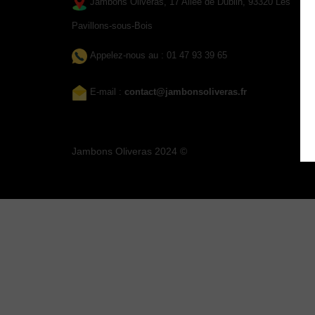
Jambons Oliveras, 17 Allée de Dublin, 93320 Les
Pavillons-sous-Bois
Appelez-nous au : 01 47 93 39 65
E-mail :
contact@jambonsoliveras.fr
Jambons Oliveras 2024 ©